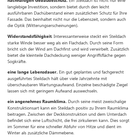
Ein Steildach ist nicht nur eine
nachhaltigen Gebäudeschutz.
langlebige Investition, sondern bietet durch den leicht
ausführbaren Dachüberstand einen zusätzlichen Schutz für Ihre
Fassade. Das beinhaltet nicht nur die Lebenszeit, sondern auch
die Optik (Witterungserscheinungen).
. Interessanterweise steckt ein Steildach
Widerstandsfähigkeit
starke Winde besser weg als ein Flachdach. Durch seine Form
bricht sich der Wind am Dachfirst und wird verwirbelt. Zusätzlich
bietet die kleinteile Dachdeckung weniger Angriffsfläche gegen
Sogkräfte.
Ein gut geplantes und fachgerecht
eine lange Lebensdauer.
ausgeführtes Steildach hält über viele Jahrzehnte mit
überschaubaren Wartungsaufwand. Einzelne beschädigte Ziegel
lassen sich mit geringem Aufwand auswechseln.
Durch seine meist zweischalige
ein angenehmes Raumklima.
Konstruktionsart kann ein Steildach positiv zu Ihrem Raumklima
beitragen. Zwischen der Deckkonstruktion und dem Unterdach
befindet sich eine Luftschicht, die frei zirkulieren kann. Dies sorgt
im Sommer für eine schneller Abfuhr von Hitze und dient im
Winter als zusätzliche Dämmebene.