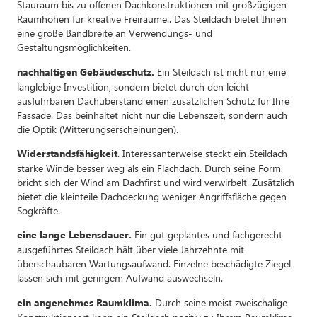
Stauraum bis zu offenen Dachkonstruktionen mit großzügigen
Raumhöhen für kreative Freiräume.. Das Steildach bietet Ihnen
eine große Bandbreite an Verwendungs- und
Gestaltungsmöglichkeiten.
Ein Steildach ist nicht nur eine
nachhaltigen Gebäudeschutz.
langlebige Investition, sondern bietet durch den leicht
ausführbaren Dachüberstand einen zusätzlichen Schutz für Ihre
Fassade. Das beinhaltet nicht nur die Lebenszeit, sondern auch
die Optik (Witterungserscheinungen).
. Interessanterweise steckt ein Steildach
Widerstandsfähigkeit
starke Winde besser weg als ein Flachdach. Durch seine Form
bricht sich der Wind am Dachfirst und wird verwirbelt. Zusätzlich
bietet die kleinteile Dachdeckung weniger Angriffsfläche gegen
Sogkräfte.
Ein gut geplantes und fachgerecht
eine lange Lebensdauer.
ausgeführtes Steildach hält über viele Jahrzehnte mit
überschaubaren Wartungsaufwand. Einzelne beschädigte Ziegel
lassen sich mit geringem Aufwand auswechseln.
Durch seine meist zweischalige
ein angenehmes Raumklima.
Konstruktionsart kann ein Steildach positiv zu Ihrem Raumklima